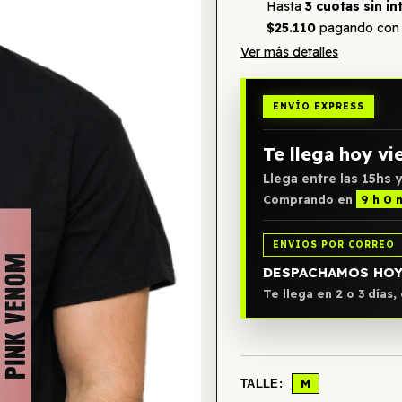
Hasta
3 cuotas sin in
$25.110
pagando con 
Ver más detalles
ENVÍO EXPRESS
Te llega hoy vi
Llega entre las 15hs y
Comprando en
9 h 0 
ENVIOS POR CORREO
DESPACHAMOS HO
Te llega en 2 o 3 días
M
TALLE: