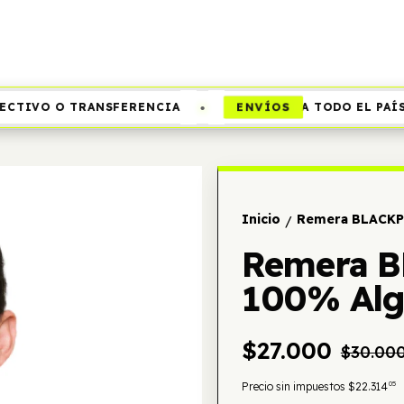
•
ENVÍOS
TIVO O TRANSFERENCIA
A TODO EL PAÍS
Inicio
Remera BLACKP
/
Remera B
100% Al
$27.000
$30.00
05
Precio sin impuestos
$22.314