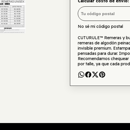
Calcular costo de envío:
No sé mi código postal
CUTURULE™ Remeras y buzo
remeras de algodón peinad
invisible premium. Estamp
pensadas para durar. Impor
Recomendamos chequear la 
por talle, ya que cada prod