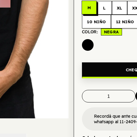
M
L
XL
X
10 NIÑO
12 NIÑO
NEGRA
COLOR:
CHEQ
Recordá que ante cu
whatsapp al 11-2409