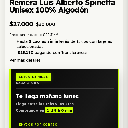
Remera Luis Alberto Spinetta
Unisex 100% Algodón
$27.000
$30.000
05
Precio sin impuestos
$22.314
Hasta
3 cuotas sin interés
de
con tarjetas
$9.000
seleccionadas
$25.110
pagando con Transferencia
Ver más detalles
ENVÍO EXPRESS
CABA & GBA
Te llega mañana lunes
Llega entre las 15hs y las 21hs
Comprando en
1 d 9 h 0 min
ENVIOS POR CORREO