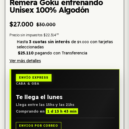
Remera Goku entrenando
Unisex 100% Algodón
$27.000
$30.000
05
Precio sin impuestos
$22.314
Hasta
3 cuotas sin interés
de
con tarjetas
$9.000
seleccionadas
$25.110
pagando con Transferencia
Ver más detalles
ENVÍO EXPRESS
CABA & GBA
Te llega el lunes
Llega entre las 15hs y las 21hs
Comprando en
1 d 13 h 43 min
ENVIOS POR CORREO