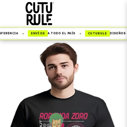
•
•
ENVÍOS
CUTURULE
FERENCIA
A TODO EL PAÍS
DISEÑOS Q