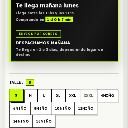
Te llega mañana lunes
Llega entre las 15hs y las 21hs
Comprando en
1 d 0 h 7 min
ENVIOS POR CORREO
DESPACHAMOS MAÑANA
Te llega en 2 o 3 días, dependiendo lugar de
destino
S
TALLE:
S
M
L
XL
XXL
XXXL
4NIÑO
6NIÑO
8NIÑO
10NIÑO
12NIÑO
14NINO
16NIÑO