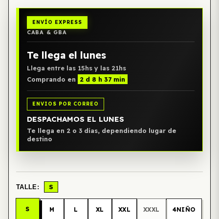
ENVÍO EXPRESS
CABA & GBA
Te llega el lunes
Llega entre las 15hs y las 21hs
Comprando en
2 d 8 h 37 min
ENVIOS POR CORREO
DESPACHAMOS EL LUNES
Te llega en 2 o 3 días, dependiendo lugar de
destino
S
TALLE:
S
M
L
XL
XXL
XXXL
4NIÑO