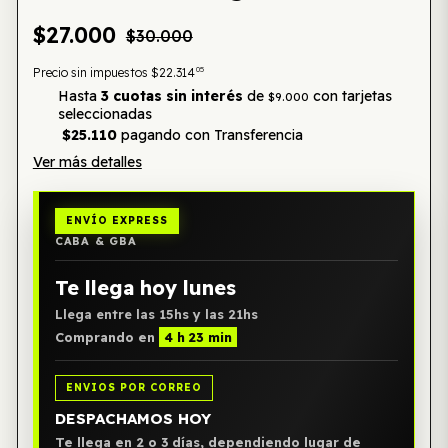
$27.000
$30.000
05
Precio sin impuestos
$22.314
Hasta
3 cuotas sin interés
de
con tarjetas
$9.000
seleccionadas
$25.110
pagando con Transferencia
Ver más detalles
ENVÍO EXPRESS
CABA & GBA
Te llega hoy lunes
Llega entre las 15hs y las 21hs
Comprando en
4 h 23 min
ENVIOS POR CORREO
DESPACHAMOS HOY
Te llega en 2 o 3 días, dependiendo lugar de