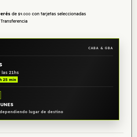
terés
de
con tarjetas seleccionadas
$9.000
Transferencia
CABA & GBA
s
 las 21hs
h 25 min
LUNES
, dependiendo lugar de destino