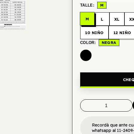
M
TALLE:
M
L
XL
X
10 NIÑO
12 NIÑO
NEGRA
COLOR:
CHEQ
Recordá que ante cu
whatsapp al 11-2409