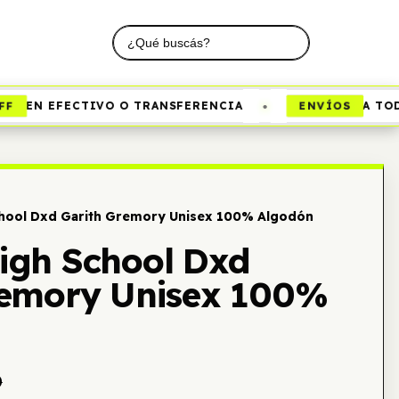
•
ENVÍOS
EN EFECTIVO O TRANSFERENCIA
A TODO 
hool Dxd Garith Gremory Unisex 100% Algodón
igh School Dxd
remory Unisex 100%
0