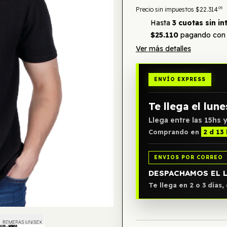
05
Precio sin impuestos
$22.314
Hasta
3 cuotas sin in
$25.110
pagando con 
Ver más detalles
ENVÍO EXPRESS
Te llega el lune
Llega entre las 15hs y
Comprando en
2 d 13 
ENVIOS POR CORREO
DESPACHAMOS EL 
Te llega en 2 o 3 días