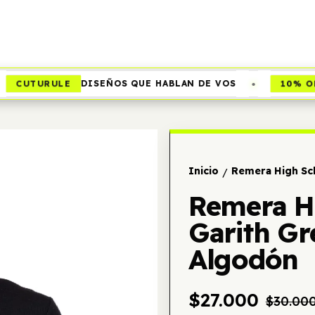
•
CUTURULE
10% OFF
DISEÑOS QUE HABLAN DE VOS
Inicio
Remera High Sc
/
Remera H
Garith G
Algodón
$27.000
$30.00