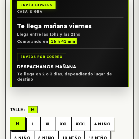
ENVÍO EXPRESS
CABA & GBA
Te llega mañana viernes
Llega entre las 15hs y las 21hs
Comprando en
16 h 41 min
ENVIOS POR CORREO
DESPACHAMOS MAÑANA
Te llega en 2 o 3 días, dependiendo lugar de
destino
M
TALLE:
M
L
XL
XXL
XXXL
4 NIÑO
6 NIÑO
8 NIÑO
10 NIÑO
12 NIÑO