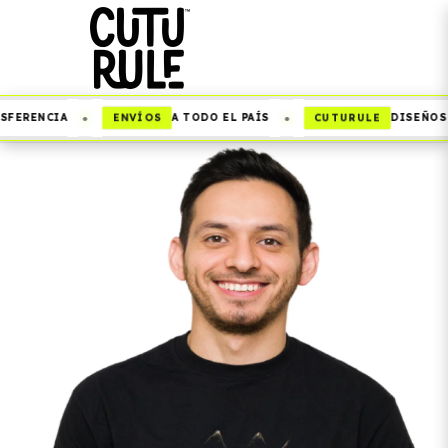
•
•
ENVÍOS
CUTURULE
FERENCIA
A TODO EL PAÍS
DISEÑOS Q