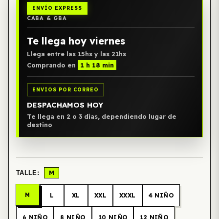
ENVÍO EXPRESS
CABA & GBA
Te llega hoy viernes
Llega entre las 15hs y las 21hs
Comprando en
1 h 18 min
ENVIOS POR CORREO
DESPACHAMOS HOY
Te llega en 2 o 3 días, dependiendo lugar de
destino
M
TALLE:
M
L
XL
XXL
XXXL
4 NIÑO
6 NIÑO
8 NIÑO
10 NIÑO
12 NIÑO