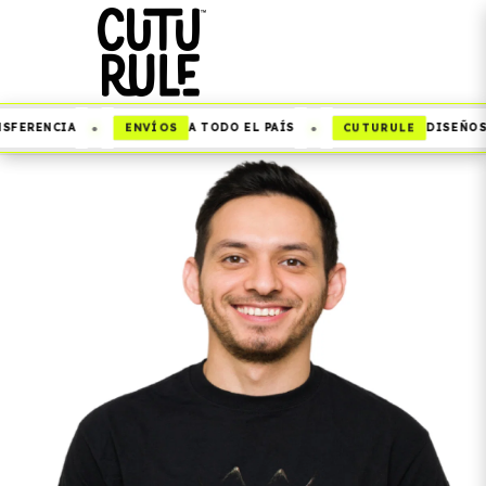
•
•
ENVÍOS
CUTURULE
FERENCIA
A TODO EL PAÍS
DISEÑOS Q