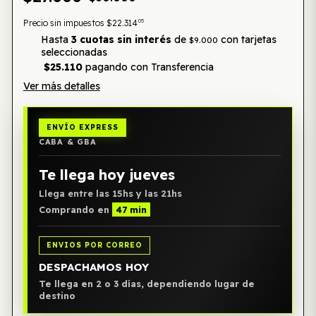
05
Precio sin impuestos
$22.314
Hasta
3 cuotas sin interés
de
con tarjetas
$9.000
seleccionadas
$25.110
pagando con Transferencia
Ver más detalles
ENVÍO EXPRESS
CABA & GBA
Te llega hoy jueves
Llega entre las 15hs y las 21hs
Comprando en
47 min
ENVIOS POR CORREO
DESPACHAMOS HOY
Te llega en 2 o 3 días, dependiendo lugar de
destino