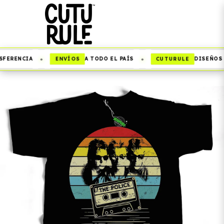
•
•
ENVÍOS
CUTURULE
FERENCIA
A TODO EL PAÍS
DISEÑOS Q