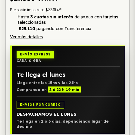
05
Precio sin impuestos
$22.314
Hasta
3 cuotas sin interés
de
con tarjetas
$9.000
seleccionadas
$25.110
pagando con Transferencia
Ver más detalles
ENVÍO EXPRESS
CABA & GBA
Te llega el lunes
Llega entre las 15hs y las 21hs
Comprando en
2 d 22 h 19 min
ENVIOS POR CORREO
DESPACHAMOS EL LUNES
Te llega en 2 o 3 días, dependiendo lugar de
destino