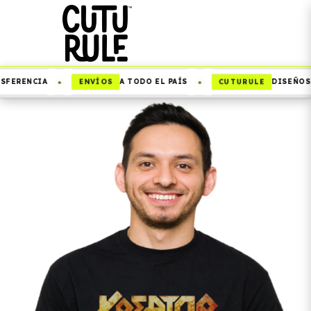
•
•
ENVÍOS
CUTURULE
FERENCIA
A TODO EL PAÍS
DISEÑOS Q