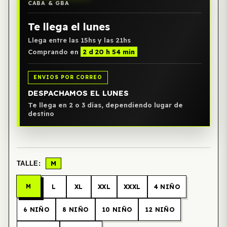
CABA & GBA
Te llega el lunes
Llega entre las 15hs y las 21hs
Comprando en
2 d 20 h 54 min
ENVIOS POR CORREO
DESPACHAMOS EL LUNES
Te llega en 2 o 3 días, dependiendo lugar de
destino
M
TALLE:
M
L
XL
XXL
XXXL
4 NIÑO
6 NIÑO
8 NIÑO
10 NIÑO
12 NIÑO