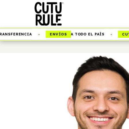
•
•
ENVÍOS
CUTU
NSFERENCIA
A TODO EL PAÍS