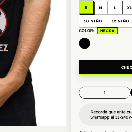
S
M
L
X
10 NIÑO
12 NIÑO
NEGRA
COLOR:
CHEQ
Recordá que ante cu
whatsapp al 11-2409