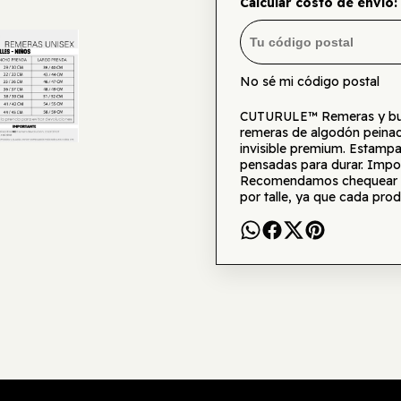
Calcular costo de envío:
No sé mi código postal
CUTURULE™ Remeras y buzo
remeras de algodón peinad
invisible premium. Estamp
pensadas para durar. Impor
Recomendamos chequear la 
por talle, ya que cada prod