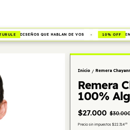
•
RULE
10% OFF
DISEÑOS QUE HABLAN DE VOS
EN E
Inicio
Remera Chayann
/
Remera C
100% Al
$27.000
$30.00
05
Precio sin impuestos
$22.314