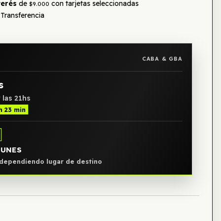
terés
de
con tarjetas seleccionadas
$9.000
Transferencia
CABA & GBA
s
 las 21hs
h 23 min
LUNES
, dependiendo lugar de destino