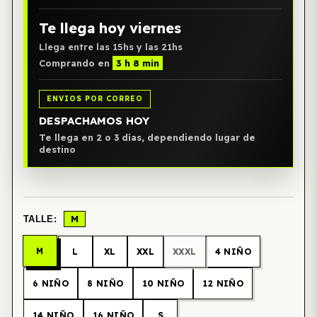
Te llega hoy viernes
Llega entre las 15hs y las 21hs
Comprando en
3 h 8 min
ENVIOS POR CORREO
DESPACHAMOS HOY
Te llega en 2 o 3 días, dependiendo lugar de
destino
M
TALLE:
M
L
XL
XXL
XXXL
4 NIÑO
6 NIÑO
8 NIÑO
10 NIÑO
12 NIÑO
14 NIÑO
16 NIÑO
S