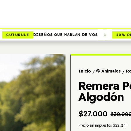
•
UTURULE
10% OFF
DISEÑOS QUE HABLAN DE VOS
Inicio
🐶 Animales
Re
/
/
Remera P
Algodón
$27.000
$30.00
05
Precio sin impuestos
$22.314