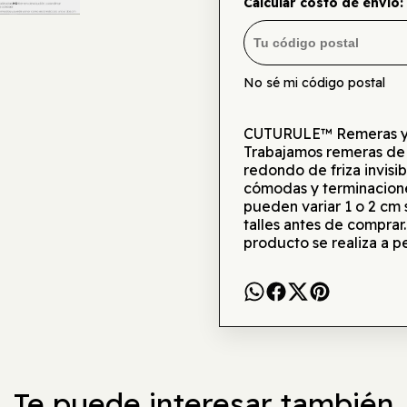
Calcular costo de envío:
No sé mi código postal
CUTURULE™ Remeras y bu
Trabajamos remeras de
redondo de friza invisi
cómodas y terminacione
pueden variar 1 o 2 cm
talles antes de comprar
producto se realiza a p
Te puede interesar también