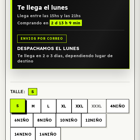
Te llega el lunes
Llega entre las 15hs y las 21hs
Comprando en
2 d 13 h 9 min
ENVIOS POR CORREO
DESPACHAMOS EL LUNES
Te llega en 2 o 3 días, dependiendo lugar de
destino
S
TALLE:
S
M
L
XL
XXL
XXXL
4NIÑO
6NIÑO
8NIÑO
10NIÑO
12NIÑO
14NINO
16NIÑO