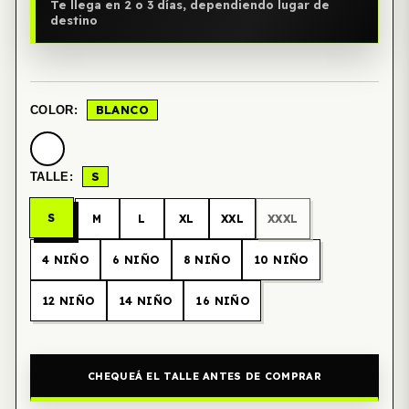
Te llega en 2 o 3 días, dependiendo lugar de
destino
BLANCO
COLOR:
S
TALLE:
S
M
L
XL
XXL
XXXL
4 NIÑO
6 NIÑO
8 NIÑO
10 NIÑO
12 NIÑO
14 NIÑO
16 NIÑO
CHEQUEÁ EL TALLE ANTES DE COMPRAR