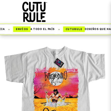
•
•
ENVÍOS
CUTURULE
IA
A TODO EL PAÍS
DISEÑOS QUE HAB