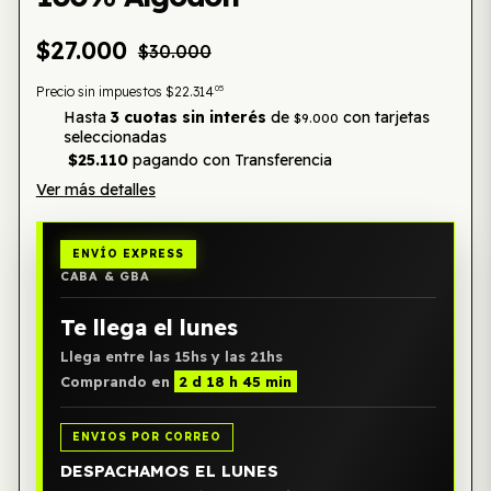
$27.000
$30.000
05
Precio sin impuestos
$22.314
Hasta
3 cuotas sin interés
de
con tarjetas
$9.000
seleccionadas
$25.110
pagando con Transferencia
Ver más detalles
ENVÍO EXPRESS
CABA & GBA
Te llega el lunes
Llega entre las 15hs y las 21hs
Comprando en
2 d 18 h 45 min
ENVIOS POR CORREO
DESPACHAMOS EL LUNES