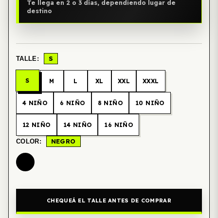
Te llega en 2 o 3 días, dependiendo lugar de
destino
S
TALLE:
S
M
L
XL
XXL
XXXL
4 NIÑO
6 NIÑO
8 NIÑO
10 NIÑO
12 NIÑO
14 NIÑO
16 NIÑO
NEGRO
COLOR:
CHEQUEÁ EL TALLE ANTES DE COMPRAR