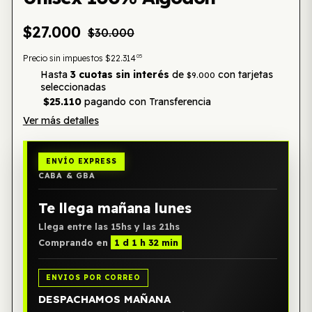
$27.000
$30.000
05
Precio sin impuestos
$22.314
Hasta
3 cuotas sin interés
de
con tarjetas
$9.000
seleccionadas
$25.110
pagando con Transferencia
Ver más detalles
ENVÍO EXPRESS
CABA & GBA
Te llega mañana lunes
Llega entre las 15hs y las 21hs
Comprando en
1 d 1 h 32 min
ENVIOS POR CORREO
DESPACHAMOS MAÑANA