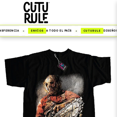
•
•
ENVÍOS
CUTURULE
SFERENCIA
A TODO EL PAÍS
DISEÑOS 