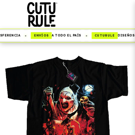
•
•
ENVÍOS
CUTURULE
FERENCIA
A TODO EL PAÍS
DISEÑOS Q