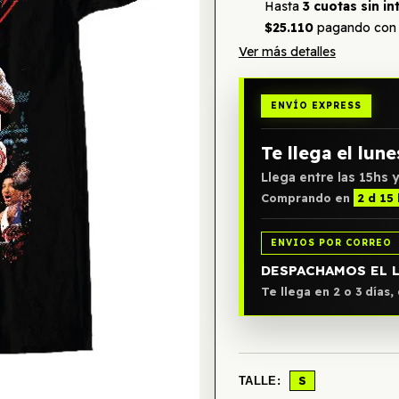
Hasta
3 cuotas sin in
$25.110
pagando con 
Ver más detalles
ENVÍO EXPRESS
Te llega el lune
Llega entre las 15hs y
Comprando en
2 d 15 
ENVIOS POR CORREO
DESPACHAMOS EL 
Te llega en 2 o 3 días
S
TALLE: