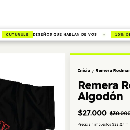
•
CUTURULE
10% OFF
DISEÑOS QUE HABLAN DE VOS
Inicio
Remera Rodman
/
Remera R
Algodón
$27.000
$30.00
05
Precio sin impuestos
$22.314