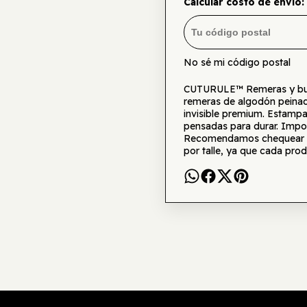
Calcular costo de envío:
No sé mi código postal
CUTURULE™ Remeras y buzo
remeras de algodón peinad
invisible premium. Estamp
pensadas para durar. Impor
Recomendamos chequear la 
por talle, ya que cada prod