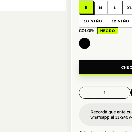
S
M
L
X
10 NIÑO
12 NIÑO
NEGRO
COLOR:
CHEQ
Recordá que ante cu
whatsapp al 11-2409