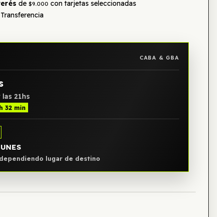
terés
de
con tarjetas seleccionadas
$9.000
Transferencia
CABA & GBA
s
 las 21hs
h 32 min
LUNES
, dependiendo lugar de destino