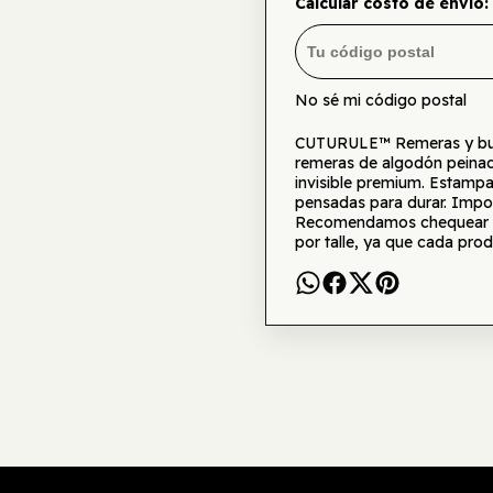
Calcular costo de envío:
No sé mi código postal
CUTURULE™ Remeras y buzo
remeras de algodón peinad
invisible premium. Estamp
pensadas para durar. Impor
Recomendamos chequear la 
por talle, ya que cada prod