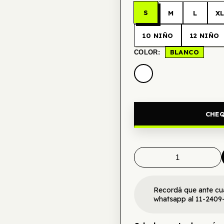
S
M
L
X
10 NIÑO
12 NIÑO
BLANCO
COLOR:
CHEQ
Recordá que ante cu
whatsapp al 11-2409