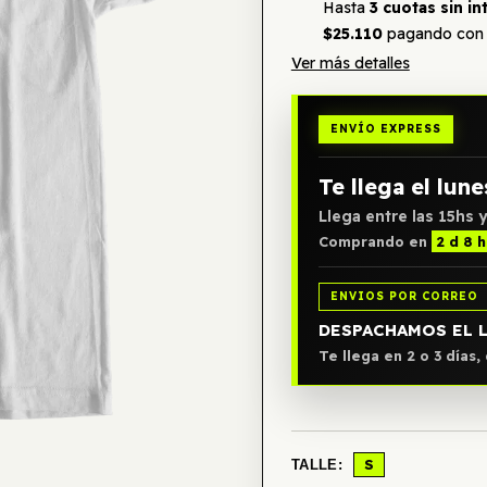
Hasta
3 cuotas sin in
$25.110
pagando con 
Ver más detalles
ENVÍO EXPRESS
Te llega el lune
Llega entre las 15hs y
Comprando en
2 d 8 
ENVIOS POR CORREO
DESPACHAMOS EL 
Te llega en 2 o 3 días
S
TALLE: