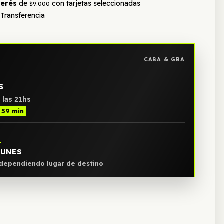
terés
de
con tarjetas seleccionadas
$9.000
Transferencia
CABA & GBA
s
 las 21hs
h 59 min
LUNES
, dependiendo lugar de destino