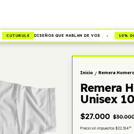
•
CUTURULE
10% OFF
DISEÑOS QUE HABLAN DE VOS
Inicio
Remera Homero 
/
Remera H
Unisex 1
$27.000
$30.00
05
Precio sin impuestos
$22.314