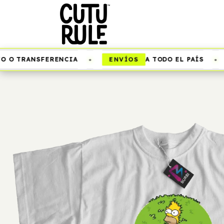
•
•
ENVÍOS
O TRANSFERENCIA
A TODO EL PAÍS