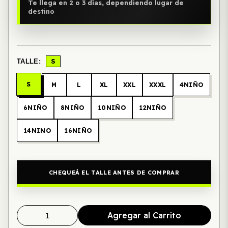
Te llega en 2 o 3 días, dependiendo lugar de
destino
S
TALLE:
S
M
L
XL
XXL
XXXL
4NIÑO
6NIÑO
8NIÑO
10NIÑO
12NIÑO
14NINO
16NIÑO
CHEQUEÁ EL TALLE ANTES DE COMPRAR
Agregar al Carrito