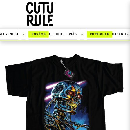
•
•
ENVÍOS
CUTURULE
FERENCIA
A TODO EL PAÍS
DISEÑOS Q