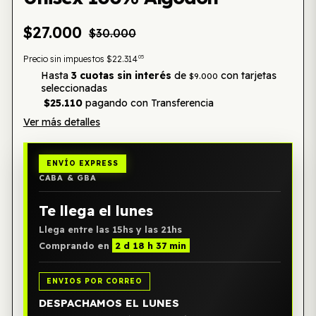
$27.000
$30.000
05
Precio sin impuestos
$22.314
Hasta
3 cuotas sin interés
de
con tarjetas
$9.000
seleccionadas
$25.110
pagando con Transferencia
Ver más detalles
ENVÍO EXPRESS
CABA & GBA
Te llega el lunes
Llega entre las 15hs y las 21hs
Comprando en
2 d 18 h 37 min
ENVIOS POR CORREO
DESPACHAMOS EL LUNES