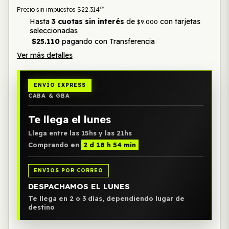
05
Precio sin impuestos
$22.314
Hasta
3 cuotas sin interés
de
con tarjetas
$9.000
seleccionadas
$25.110
pagando con Transferencia
Ver más detalles
ENVÍO EXPRESS
CABA & GBA
Te llega el lunes
Llega entre las 15hs y las 21hs
Comprando en
2 d 18 h 54 min
ENVIOS POR CORREO
DESPACHAMOS EL LUNES
Te llega en 2 o 3 días, dependiendo lugar de
destino