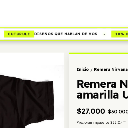
•
CUTURULE
10% OF
DISEÑOS QUE HABLAN DE VOS
Inicio
Remera Nirvana
/
Remera N
amarilla
$27.000
$30.00
05
Precio sin impuestos
$22.314