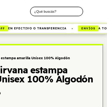
•
F
ENVÍOS
EN EFECTIVO O TRANSFERENCIA
A TODO
 estampa amarilla Unisex 100% Algodón
irvana estampa
 Unisex 100% Algodón
0