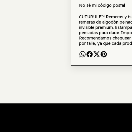
No sé mi código postal
CUTURULE™ Remeras y buzo
remeras de algodón peinad
invisible premium. Estamp
pensadas para durar. Impor
Recomendamos chequear la 
por talle, ya que cada prod