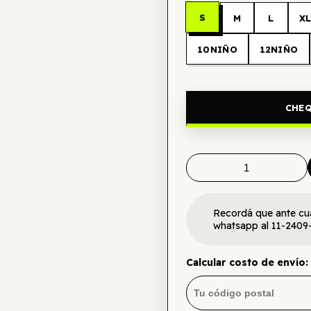
S
M
L
X
10NIÑO
12NIÑO
CHEQ
Recordá que ante cu
whatsapp al 11-2409
Calcular costo de envío: