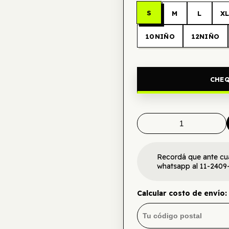
S
M
L
X
10NIÑO
12NIÑO
CHEQ
Recordá que ante cu
whatsapp al 11-2409
Calcular costo de envío: