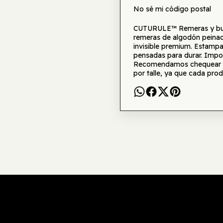
No sé mi código postal
CUTURULE™ Remeras y buzo
remeras de algodón peinad
invisible premium. Estamp
pensadas para durar. Impor
Recomendamos chequear la 
por talle, ya que cada prod