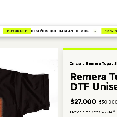
•
CUTURULE
10% OFF
DISEÑOS QUE HABLAN DE VOS
Inicio
Remera Tupac S
/
Remera T
DTF Unis
$27.000
$30.00
05
Precio sin impuestos
$22.314