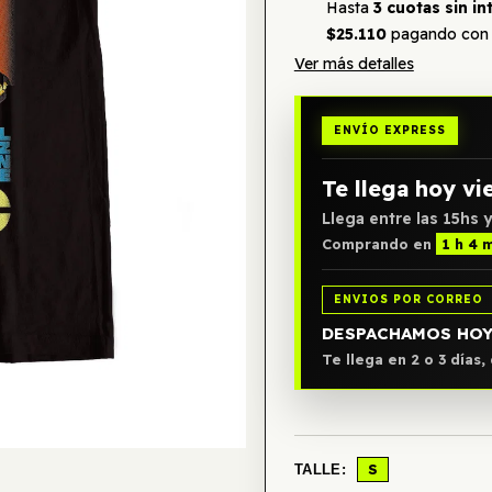
Hasta
3 cuotas sin in
$25.110
pagando con 
Ver más detalles
ENVÍO EXPRESS
Te llega hoy vi
Llega entre las 15hs y
Comprando en
1 h 4 
ENVIOS POR CORREO
DESPACHAMOS HO
Te llega en 2 o 3 días
S
TALLE: