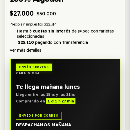
$27.000
$30.000
05
Precio sin impuestos
$22.314
Hasta
3 cuotas sin interés
de
con tarjetas
$9.000
seleccionadas
$25.110
pagando con Transferencia
Ver más detalles
ENVÍO EXPRESS
CABA & GBA
Te llega mañana lunes
Llega entre las 15hs y las 21hs
Comprando en
1 d 1 h 27 min
ENVIOS POR CORREO
DESPACHAMOS MAÑANA