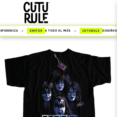
•
•
ENVÍOS
CUTURULE
FERENCIA
A TODO EL PAÍS
DISEÑOS Q