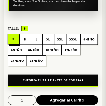
Te llega en 2 o 3 días, dependiendo lugar de
destino
S
TALLE:
S
M
L
XL
XXL
XXXL
4NIÑO
6NIÑO
8NIÑO
10NIÑO
12NIÑO
14NINO
16NIÑO
CHEQUEÁ EL TALLE ANTES DE COMPRAR
Agregar al Carrito