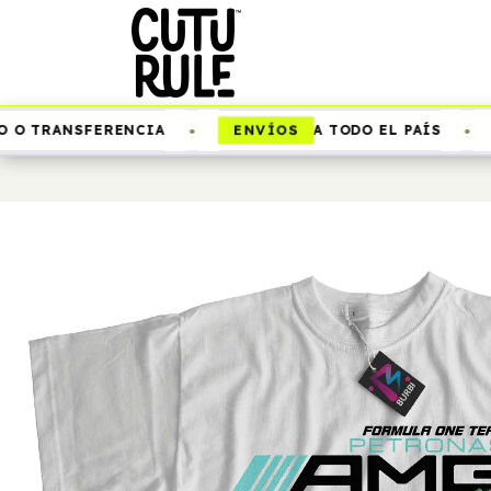
•
•
ENVÍOS
O TRANSFERENCIA
A TODO EL PAÍS