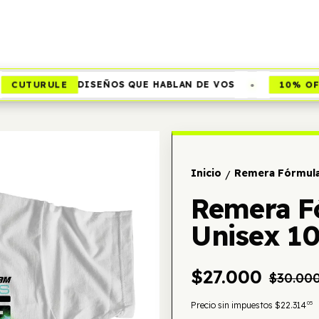
•
CUTURULE
10% OFF
DISEÑOS QUE HABLAN DE VOS
Inicio
Remera Fórmula
/
Remera F
Unisex 1
$27.000
$30.00
05
Precio sin impuestos
$22.314