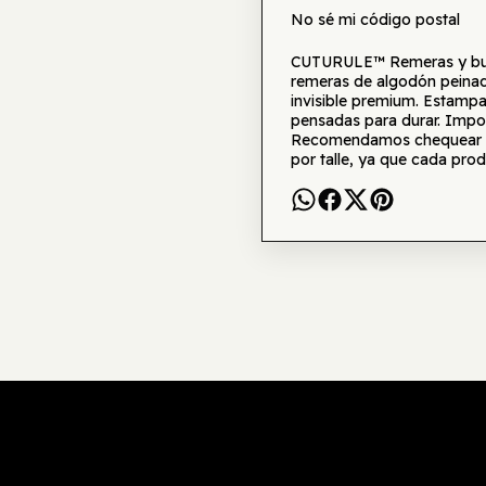
No sé mi código postal
CUTURULE™ Remeras y buzo
remeras de algodón peinad
invisible premium. Estamp
pensadas para durar. Impor
Recomendamos chequear la 
por talle, ya que cada prod