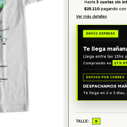
Hasta
3 cuotas sin in
$25.110
pagando con 
Ver más detalles
ENVÍO EXPRESS
Te llega mañan
Llega entre las 15hs y
Comprando en
17 h 5
ENVIOS POR CORREO
DESPACHAMOS MA
Te llega en 2 o 3 días
S
TALLE: