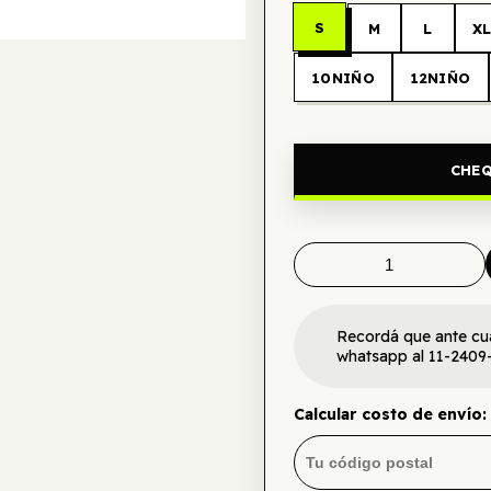
S
M
L
X
10NIÑO
12NIÑO
CHEQ
Recordá que ante cu
whatsapp al 11-2409
Calcular costo de envío: