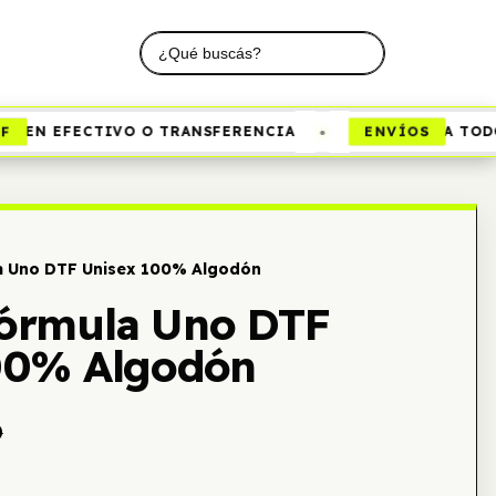
•
ENVÍOS
EN EFECTIVO O TRANSFERENCIA
A TODO 
 Uno DTF Unisex 100% Algodón
órmula Uno DTF
00% Algodón
0