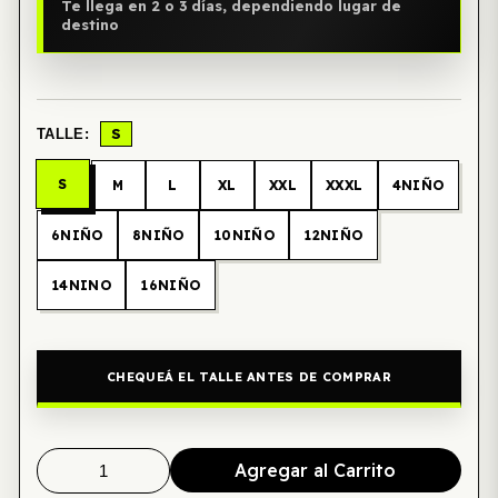
Te llega en 2 o 3 días, dependiendo lugar de
destino
S
TALLE:
S
M
L
XL
XXL
XXXL
4NIÑO
6NIÑO
8NIÑO
10NIÑO
12NIÑO
14NINO
16NIÑO
CHEQUEÁ EL TALLE ANTES DE COMPRAR
Agregar al Carrito