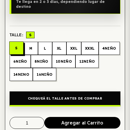
Te llega en 2 o 3 días, dependiendo lugar de
destino
S
TALLE:
S
M
L
XL
XXL
XXXL
4NIÑO
6NIÑO
8NIÑO
10NIÑO
12NIÑO
14NINO
16NIÑO
CHEQUEÁ EL TALLE ANTES DE COMPRAR
Agregar al Carrito