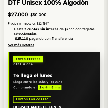
DTF Unisex 100% Algodón
$27.000
$30.000
05
Precio sin impuestos
$22.314
Hasta
3 cuotas sin interés
de
con tarjetas
$9.000
seleccionadas
$25.110
pagando con Transferencia
Ver más detalles
ENVÍO EXPRESS
CABA & GBA
Te llega el lunes
Llega entre las 15hs y las 21hs
Comprando en
2 d 4 h 6 min
ENVIOS POR CORREO
DESPACHAMOS EL LUNES