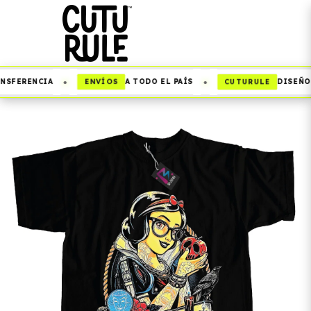
•
•
ENVÍOS
CUTURULE
NSFERENCIA
A TODO EL PAÍS
DISEÑOS