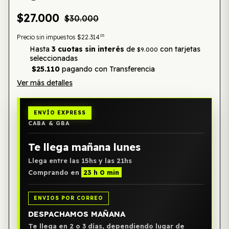
$27.000
$30.000
05
Precio sin impuestos
$22.314
Hasta
3 cuotas sin interés
de
con tarjetas
$9.000
seleccionadas
$25.110
pagando con Transferencia
Ver más detalles
ENVÍO EXPRESS
CABA & GBA
Te llega mañana lunes
Llega entre las 15hs y las 21hs
Comprando en
23 h 0 min
ENVIOS POR CORREO
DESPACHAMOS MAÑANA
Te llega en 2 o 3 días, dependiendo lugar de