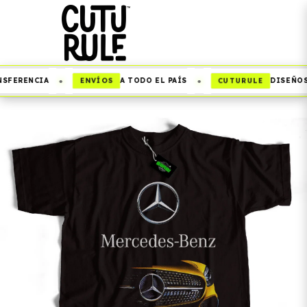
•
•
ENVÍOS
CUTURULE
SFERENCIA
A TODO EL PAÍS
DISEÑOS 