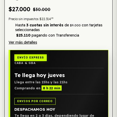
$27.000
$30.000
05
Precio sin impuestos
$22.314
Hasta
3 cuotas sin interés
de
con tarjetas
$9.000
seleccionadas
$25.110
pagando con Transferencia
Ver más detalles
ENVÍO EXPRESS
CABA & GBA
Te llega hoy jueves
Llega entre las 15hs y las 21hs
Comprando en
8 h 22 min
ENVIOS POR CORREO
DESPACHAMOS HOY
Te llega en 2 o 3 días, dependiendo lugar de