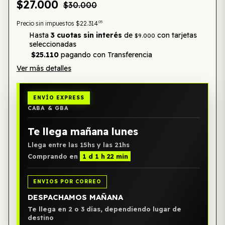
$27.000
$30.000
05
Precio sin impuestos
$22.314
Hasta
3 cuotas sin interés
de
con tarjetas
$9.000
seleccionadas
$25.110
pagando con Transferencia
Ver más detalles
ENVÍO EXPRESS
CABA & GBA
Te llega mañana lunes
Llega entre las 15hs y las 21hs
Comprando en
1 d 1 h 22 min
ENVIOS POR CORREO
DESPACHAMOS MAÑANA
Te llega en 2 o 3 días, dependiendo lugar de
destino