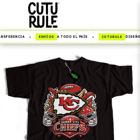
•
•
ENVÍOS
CUTURULE
NSFERENCIA
A TODO EL PAÍS
DISEÑOS