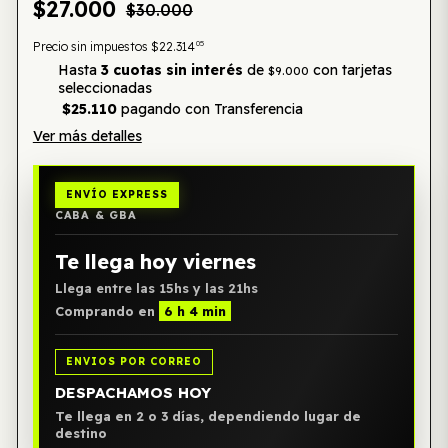
$27.000
$30.000
05
Precio sin impuestos
$22.314
Hasta
3 cuotas sin interés
de
con tarjetas
$9.000
seleccionadas
$25.110
pagando con Transferencia
Ver más detalles
ENVÍO EXPRESS
CABA & GBA
Te llega hoy viernes
Llega entre las 15hs y las 21hs
Comprando en
6 h 4 min
ENVIOS POR CORREO
DESPACHAMOS HOY
Te llega en 2 o 3 días, dependiendo lugar de
destino