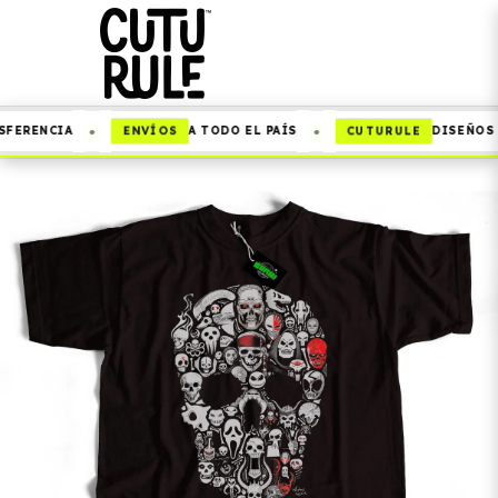
•
•
ENVÍOS
CUTURULE
FERENCIA
A TODO EL PAÍS
DISEÑOS Q