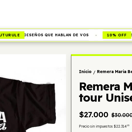
•
URULE
10% OFF
DISEÑOS QUE HABLAN DE VOS
EN
Inicio
Remera Maria B
/
Remera M
tour Uni
$27.000
$30.00
05
Precio sin impuestos
$22.314