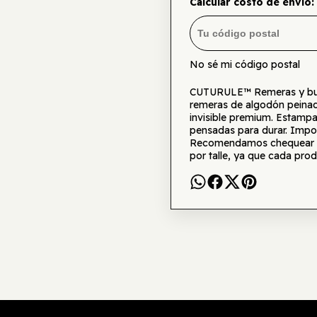
Calcular costo de envío:
No sé mi código postal
CUTURULE™ Remeras y buzo
remeras de algodón peinad
invisible premium. Estamp
pensadas para durar. Impor
Recomendamos chequear la 
por talle, ya que cada prod