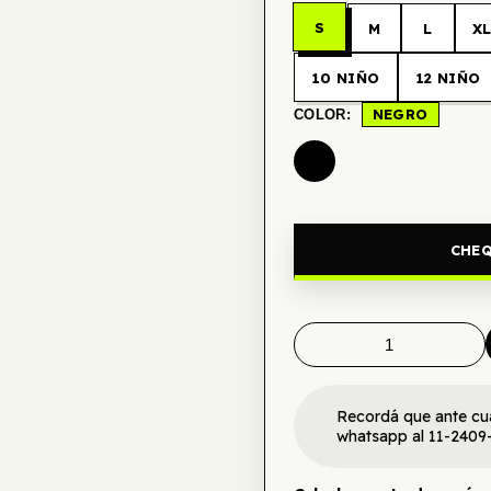
S
M
L
X
10 NIÑO
12 NIÑO
NEGRO
COLOR:
CHEQ
Recordá que ante cu
whatsapp al 11-2409