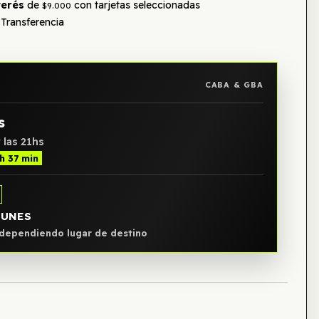
terés
de
con tarjetas seleccionadas
$9.000
Transferencia
CABA & GBA
s
 las 21hs
 h 37 min
LUNES
, dependiendo lugar de destino