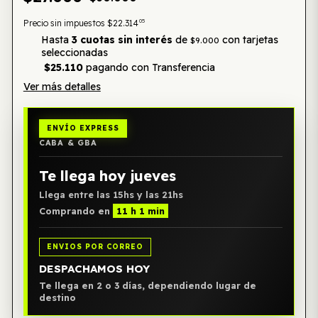
05
Precio sin impuestos
$22.314
Hasta
3 cuotas sin interés
de
con tarjetas
$9.000
seleccionadas
$25.110
pagando con Transferencia
Ver más detalles
ENVÍO EXPRESS
CABA & GBA
Te llega hoy jueves
Llega entre las 15hs y las 21hs
Comprando en
11 h 1 min
ENVIOS POR CORREO
DESPACHAMOS HOY
Te llega en 2 o 3 días, dependiendo lugar de
destino