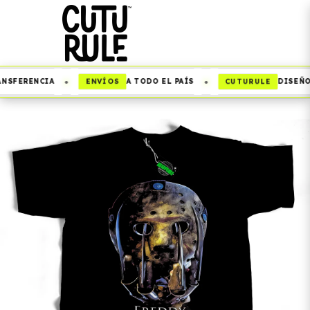
•
•
ENVÍOS
CUTURULE
NSFERENCIA
A TODO EL PAÍS
DISEÑOS