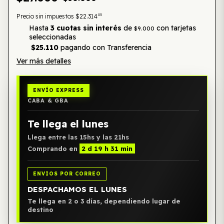
05
Precio sin impuestos
$22.314
Hasta
3 cuotas sin interés
de
con tarjetas
$9.000
seleccionadas
$25.110
pagando con Transferencia
Ver más detalles
ENVÍO EXPRESS
CABA & GBA
Te llega el lunes
Llega entre las 15hs y las 21hs
Comprando en
2 d 19 h 31 min
ENVIOS POR CORREO
DESPACHAMOS EL LUNES
Te llega en 2 o 3 días, dependiendo lugar de
destino