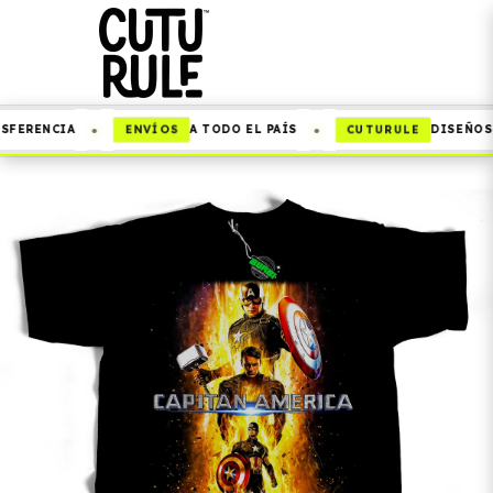
•
•
ENVÍOS
CUTURULE
SFERENCIA
A TODO EL PAÍS
DISEÑOS 