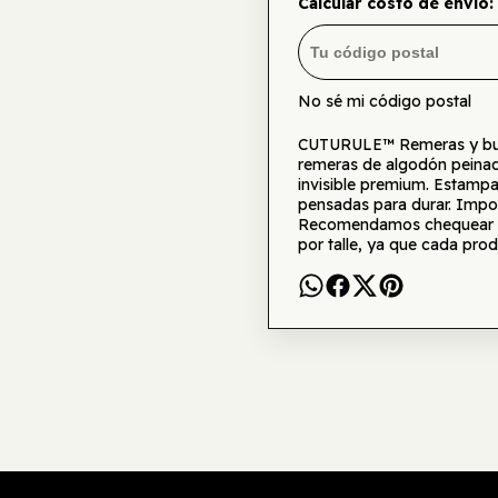
Calcular costo de envío:
No sé mi código postal
CUTURULE™ Remeras y buzo
remeras de algodón peinad
invisible premium. Estamp
pensadas para durar. Impor
Recomendamos chequear la 
por talle, ya que cada prod