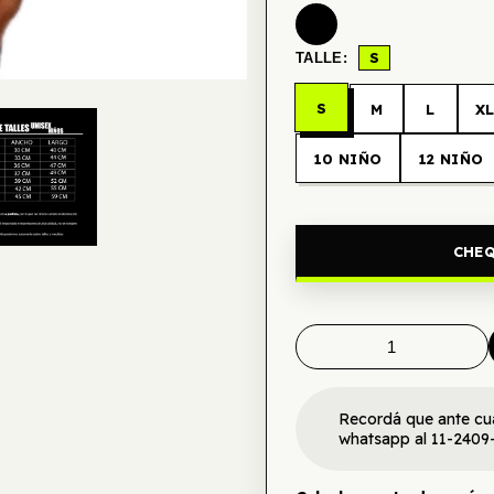
S
TALLE:
S
M
L
X
10 NIÑO
12 NIÑO
CHEQ
Recordá que ante cu
whatsapp al 11-2409