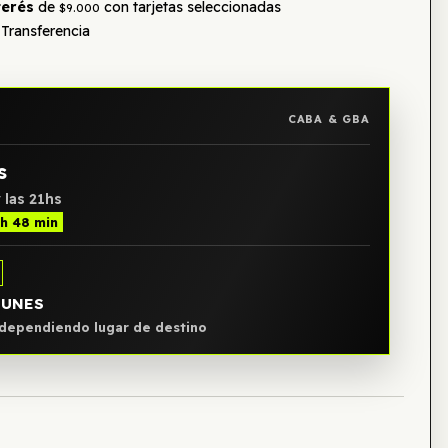
terés
de
con tarjetas seleccionadas
$9.000
Transferencia
CABA & GBA
s
 las 21hs
 h 48 min
LUNES
, dependiendo lugar de destino