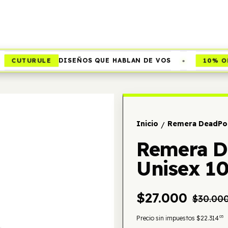
•
CUTURULE
10% OFF
DISEÑOS QUE HABLAN DE VOS
Inicio
Remera DeadPoo
/
Remera D
Unisex 1
$27.000
$30.00
05
Precio sin impuestos
$22.314