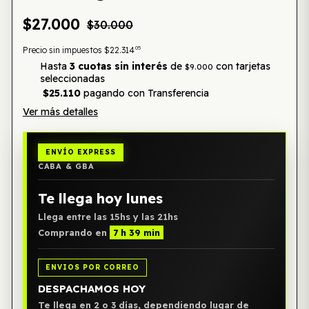
$27.000
$30.000
05
Precio sin impuestos
$22.314
Hasta
3 cuotas sin interés
de
con tarjetas
$9.000
seleccionadas
$25.110
pagando con Transferencia
Ver más detalles
ENVÍO EXPRESS
CABA & GBA
Te llega hoy lunes
Llega entre las 15hs y las 21hs
Comprando en
7 h 39 min
ENVIOS POR CORREO
DESPACHAMOS HOY
Te llega en 2 o 3 días, dependiendo lugar de