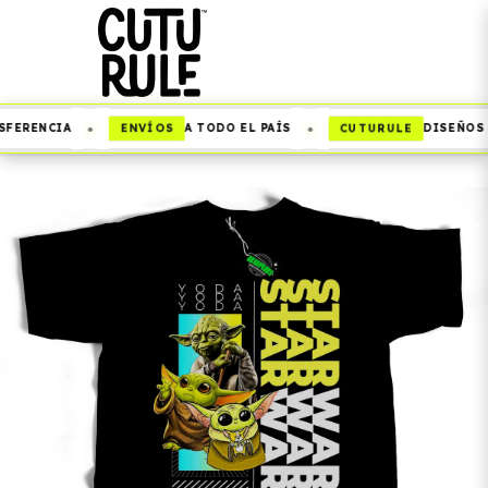
•
•
ENVÍOS
CUTURULE
FERENCIA
A TODO EL PAÍS
DISEÑOS Q