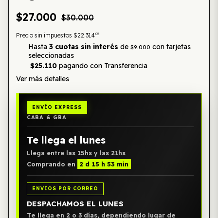
$27.000
$30.000
05
Precio sin impuestos
$22.314
Hasta
3 cuotas sin interés
de
con tarjetas
$9.000
seleccionadas
$25.110
pagando con Transferencia
Ver más detalles
ENVÍO EXPRESS
CABA & GBA
Te llega el lunes
Llega entre las 15hs y las 21hs
Comprando en
2 d 15 h 53 min
ENVIOS POR CORREO
DESPACHAMOS EL LUNES
Te llega en 2 o 3 días, dependiendo lugar de