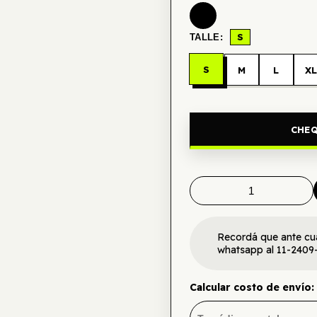
S
TALLE:
S
M
L
X
CHEQ
Recordá que ante cu
whatsapp al 11-2409
Calcular costo de envío: