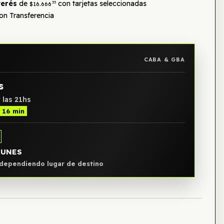
terés
de
con tarjetas seleccionadas
33
$16.666
n Transferencia
CABA & GBA
s
 las 21hs
h 16 min
LUNES
, dependiendo lugar de destino