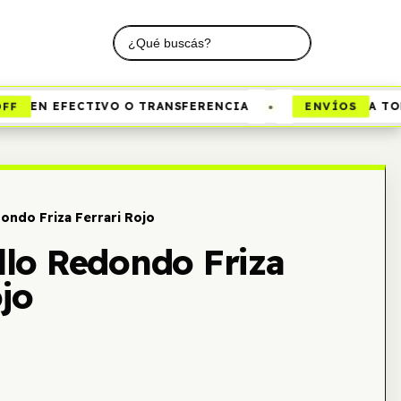
•
F
ENVÍOS
EN EFECTIVO O TRANSFERENCIA
A TODO
ondo Friza Ferrari Rojo
lo Redondo Friza
ojo