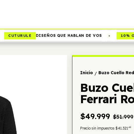
•
CUTURULE
10% OF
DISEÑOS QUE HABLAN DE VOS
Inicio
Buzo Cuello Red
/
Buzo Cuel
Ferrari R
$49.999
$51.999
49
Precio sin impuestos
$41.321