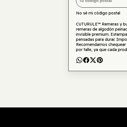
No sé mi código postal
CUTURULE™ Remeras y buzo
remeras de algodón peinad
invisible premium. Estamp
pensadas para durar. Impor
Recomendamos chequear la 
por talle, ya que cada prod