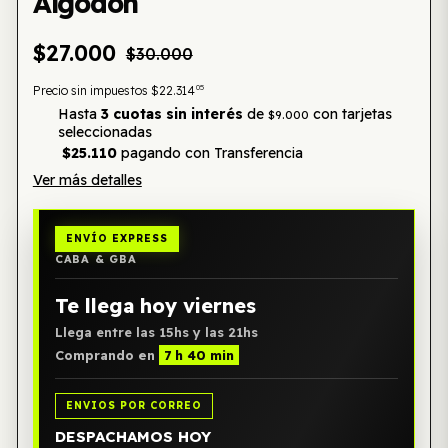
Algodón
$27.000
$30.000
05
Precio sin impuestos
$22.314
Hasta
3 cuotas sin interés
de
con tarjetas
$9.000
seleccionadas
$25.110
pagando con Transferencia
Ver más detalles
ENVÍO EXPRESS
CABA & GBA
Te llega hoy viernes
Llega entre las 15hs y las 21hs
Comprando en
7 h 40 min
ENVIOS POR CORREO
DESPACHAMOS HOY