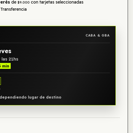
terés
de
con tarjetas seleccionadas
$9.000
Transferencia
CABA & GBA
eves
 las 21hs
5 min
Y
, dependiendo lugar de destino