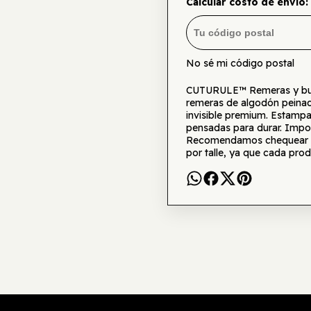
Calcular costo de envío:
No sé mi código postal
CUTURULE™ Remeras y buzo
remeras de algodón peinad
invisible premium. Estamp
pensadas para durar. Impor
Recomendamos chequear la 
por talle, ya que cada prod