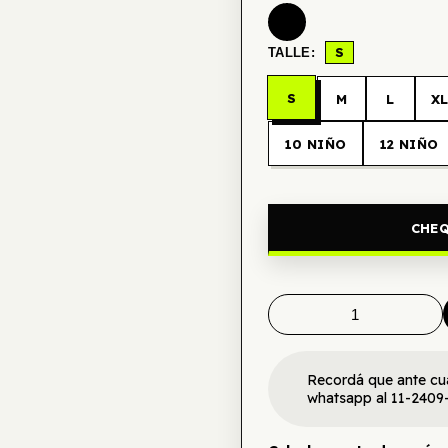
S
TALLE:
S
M
L
X
10 NIÑO
12 NIÑO
CHEQ
Recordá que ante cu
whatsapp al 11-2409