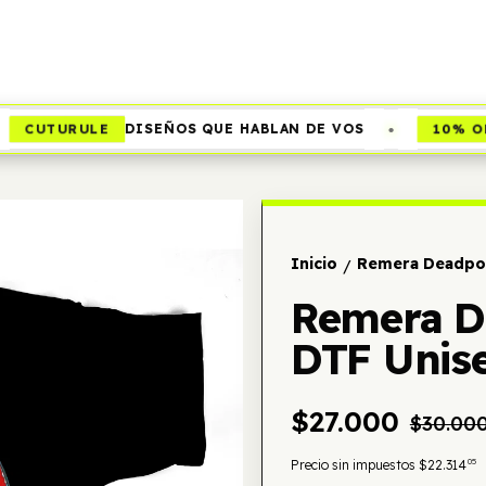
•
CUTURULE
10% OFF
DISEÑOS QUE HABLAN DE VOS
Inicio
Remera Deadpoo
/
Remera D
DTF Unis
$27.000
$30.00
05
Precio sin impuestos
$22.314