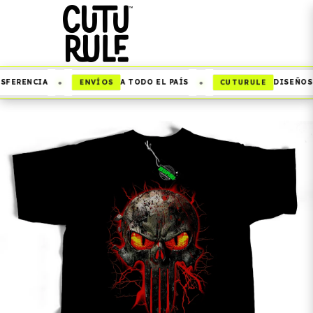
•
•
ENVÍOS
CUTURULE
SFERENCIA
A TODO EL PAÍS
DISEÑOS 