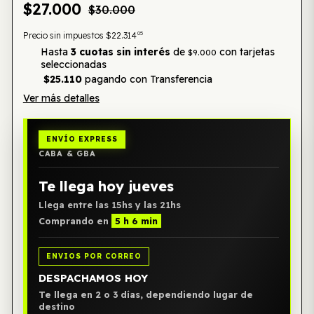
$27.000
$30.000
05
Precio sin impuestos
$22.314
Hasta
3 cuotas sin interés
de
con tarjetas
$9.000
seleccionadas
$25.110
pagando con Transferencia
Ver más detalles
ENVÍO EXPRESS
CABA & GBA
Te llega hoy jueves
Llega entre las 15hs y las 21hs
Comprando en
5 h 6 min
ENVIOS POR CORREO
DESPACHAMOS HOY
Te llega en 2 o 3 días, dependiendo lugar de
destino