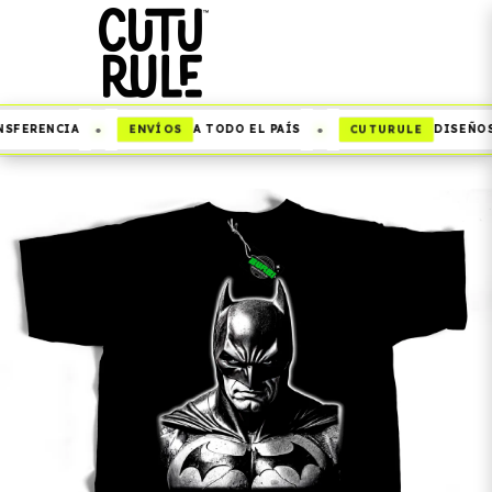
•
•
ENVÍOS
CUTURULE
SFERENCIA
A TODO EL PAÍS
DISEÑOS 