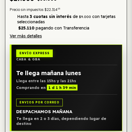
05
Precio sin impuestos
$22.314
Hasta
3 cuotas sin interés
de
con tarjetas
$9.000
seleccionadas
$25.110
pagando con Transferencia
Ver más detalles
ENVÍO EXPRESS
CABA & GBA
Te llega mañana lunes
Llega entre las 15hs y las 21hs
Comprando en
1 d 1 h 39 min
ENVIOS POR CORREO
DESPACHAMOS MAÑANA
Te llega en 2 o 3 días, dependiendo lugar de
destino