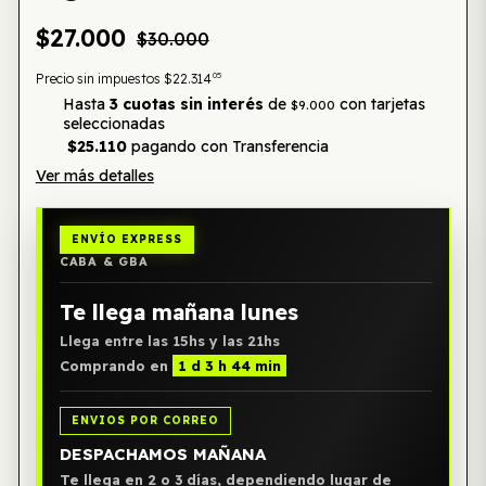
$27.000
$30.000
05
Precio sin impuestos
$22.314
Hasta
3 cuotas sin interés
de
con tarjetas
$9.000
seleccionadas
$25.110
pagando con Transferencia
Ver más detalles
ENVÍO EXPRESS
CABA & GBA
Te llega mañana lunes
Llega entre las 15hs y las 21hs
Comprando en
1 d 3 h 44 min
ENVIOS POR CORREO
DESPACHAMOS MAÑANA
Te llega en 2 o 3 días, dependiendo lugar de