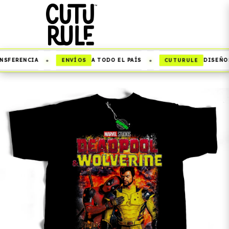
•
•
ENVÍOS
CUTURULE
NSFERENCIA
A TODO EL PAÍS
DISEÑOS