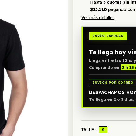
Hasta
3 cuotas sin in
$25.110
pagando con 
Ver más detalles
ENVÍO EXPRESS
Te llega hoy vi
Llega entre las 15hs y
Comprando en
2 h 15
ENVIOS POR CORREO
DESPACHAMOS HO
Te llega en 2 o 3 días
S
TALLE: