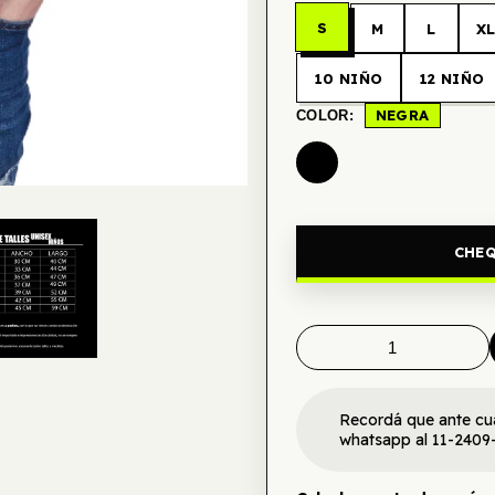
S
M
L
X
10 NIÑO
12 NIÑO
NEGRA
COLOR:
CHEQ
Recordá que ante cu
whatsapp al 11-2409