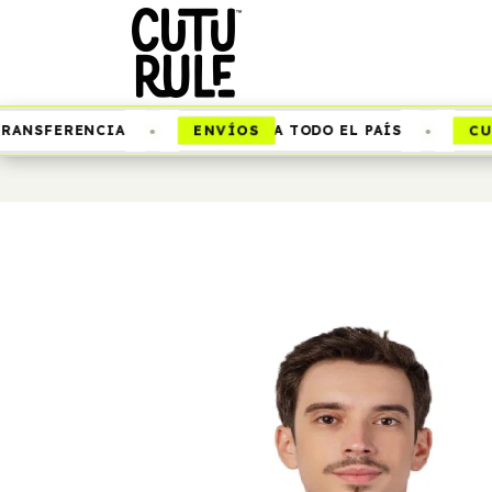
•
•
ENVÍOS
CUTU
ANSFERENCIA
A TODO EL PAÍS