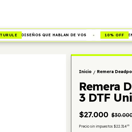
•
RULE
10% OFF
DISEÑOS QUE HABLAN DE VOS
EN 
Inicio
Remera Deadpoo
/
Remera D
3 DTF Un
$27.000
$30.00
05
Precio sin impuestos
$22.314