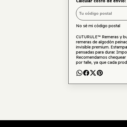
Calcular costo de envío:
No sé mi código postal
CUTURULE™ Remeras y buzo
remeras de algodón peinad
invisible premium. Estamp
pensadas para durar. Impor
Recomendamos chequear la 
por talle, ya que cada prod