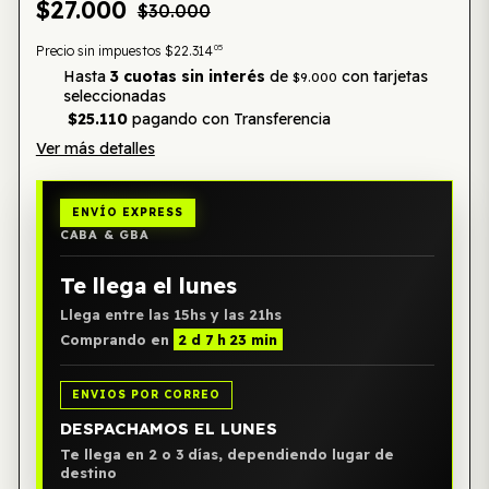
$27.000
$30.000
05
Precio sin impuestos
$22.314
Hasta
3 cuotas sin interés
de
con tarjetas
$9.000
seleccionadas
$25.110
pagando con Transferencia
Ver más detalles
ENVÍO EXPRESS
CABA & GBA
Te llega el lunes
Llega entre las 15hs y las 21hs
Comprando en
2 d 7 h 23 min
ENVIOS POR CORREO
DESPACHAMOS EL LUNES
Te llega en 2 o 3 días, dependiendo lugar de
destino