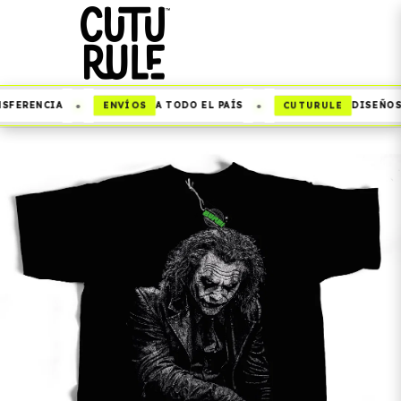
•
•
ENVÍOS
CUTURULE
SFERENCIA
A TODO EL PAÍS
DISEÑOS 