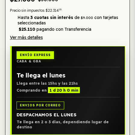
05
Precio sin impuestos
$22.314
Hasta
3 cuotas sin interés
de
con tarjetas
$9.000
seleccionadas
$25.110
pagando con Transferencia
Ver más detalles
ENVÍO EXPRESS
CABA & GBA
Te llega el lunes
Llega entre las 15hs y las 21hs
Comprando en
1 d 20 h 0 min
ENVIOS POR CORREO
DESPACHAMOS EL LUNES
Te llega en 2 o 3 días, dependiendo lugar de
destino