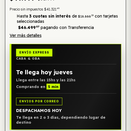
49
Precio sin impuestos
$41.321
Hasta
3 cuotas sin interés
de
con tarjetas
33
$16.666
seleccionadas
$46.499
07
pagando con Transferencia
Ver más detalles
ENVÍO EXPRESS
CABA & GBA
Te llega hoy jueves
Llega entre las 15hs y las 21hs
Comprando en
5 min
ENVIOS POR CORREO
DESPACHAMOS HOY
Te llega en 2 o 3 días, dependiendo lugar de
destino