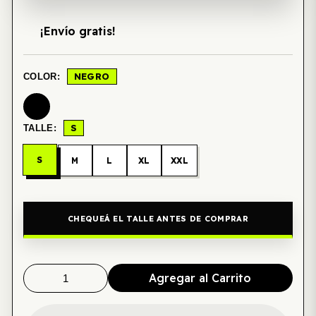
¡Envío gratis!
NEGRO
COLOR:
S
TALLE:
S
M
L
XL
XXL
CHEQUEÁ EL TALLE ANTES DE COMPRAR
Agregar al Carrito